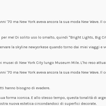
li anni '70 ma New York aveva ancora la sua moda New Wave. Il
to per me! Di solito uso lo smalto, quindi "Bright Lights, Big Ci
servare la skyline newyorkese quando torno dai miei viaggi e v
dei musei di New York City lungo Museum Mile. L'ho reso attual
li anni '70 ma New York aveva ancora la sua moda New Wave. Il
utti hanno bisogno di evadere.
sua forma iconica. E allo stesso tempo, questa tonalità di argen
stra nuova estetica circondandoci di superfici decorate.