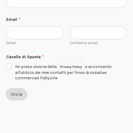
T
Email
*
e
l
e
f
o
Email
Conferma email
n
o
S
Caselle di Spunta
*
p
u
Ho preso visione della
e acconsento
Privacy Policy
n
all'utilizzo dei miei contatti per l'invio di iniziative
t
commerciali FabyLine
a
T
e
Invia
l
e
f
o
n
o