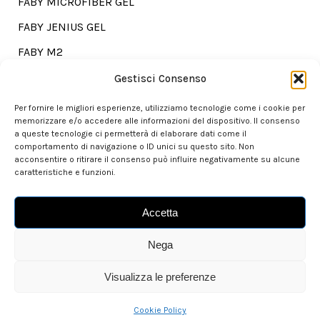
FABY MICROFIBER GEL
FABY JENIUS GEL
FABY M2
FABY TREATMENTS
Gestisci Consenso
Per fornire le migliori esperienze, utilizziamo tecnologie come i cookie per
memorizzare e/o accedere alle informazioni del dispositivo. Il consenso
a queste tecnologie ci permetterà di elaborare dati come il
Go shopping?
comportamento di navigazione o ID unici su questo sito. Non
acconsentire o ritirare il consenso può influire negativamente su alcune
caratteristiche e funzioni.
Our store is here for you.
Accetta
> set sail to Faby.Boutique
Nega
Visualizza le preferenze
Cookie Policy