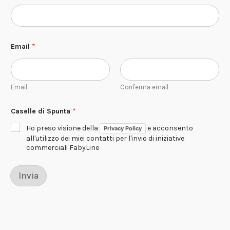
S
Email
*
p
u
n
t
a
Email
Conferma email
N
o
m
Caselle di Spunta
*
e
*
Ho preso visione della
e acconsento
Privacy Policy
all'utilizzo dei miei contatti per l'invio di iniziative
commerciali FabyLine
Invia