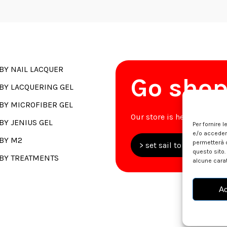
BY NAIL LACQUER
Go sho
BY LACQUERING GEL
BY MICROFIBER GEL
Our store is here for you.
BY JENIUS GEL
Per fornire 
e/o accedere
BY M2
permetterà d
> set sail to Faby.Bouti
questo sito.
BY TREATMENTS
alcune carat
Ac