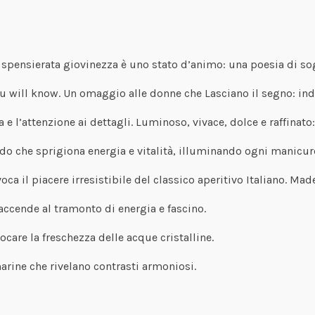
 La spensierata giovinezza è uno stato d’animo: una poesia di so
u will know. Un omaggio alle donne che Lasciano il segno: ind
e l’attenzione ai dettagli. Luminoso, vivace, dolce e raffinato
caldo che sprigiona energia e vitalità, illuminando ogni manic
 il piacere irresistibile del classico aperitivo Italiano. Made 
 accende al tramonto di energia e fascino.
care la freschezza delle acque cristalline.
rine che rivelano contrasti armoniosi.