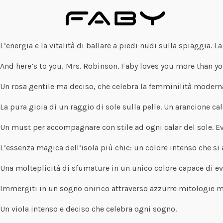
L’energia e la vitalità di ballare a piedi nudi sulla spiaggia.
And here’s to you, Mrs. Robinson. Faby loves you more than yo
Un rosa gentile ma deciso, che celebra la femminilità moderna 
La pura gioia di un raggio di sole sulla pelle. Un arancione 
Un must per accompagnare con stile ad ogni calar del sole. Evoca
L’essenza magica dell’isola più chic: un colore intenso che si
Una molteplicità di sfumature in un unico colore capace di evo
Immergiti in un sogno onirico attraverso azzurre mitologie ma
Un viola intenso e deciso che celebra ogni sogno.