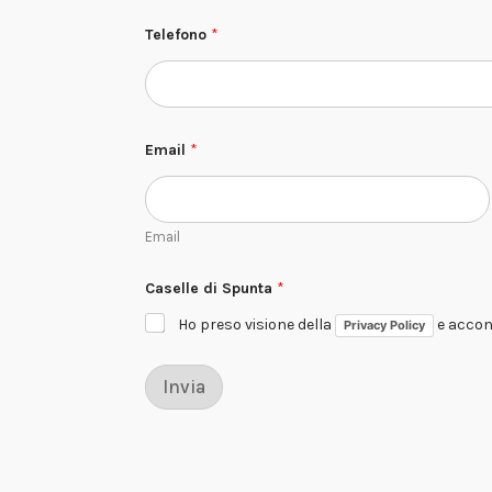
E
Telefono
*
s
t
e
t
i
c
o
Email
*
C
e
n
t
Email
r
o
*
Caselle di Spunta
*
Ho preso visione della
e accons
Privacy Policy
Invia