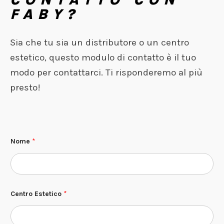
FABY?
Sia che tu sia un distributore o un centro
estetico, questo modulo di contatto è il tuo
modo per contattarci. Ti risponderemo al più
presto!
N
Nome
*
o
m
e
d
i
N
o
Centro Estetico
*
m
e