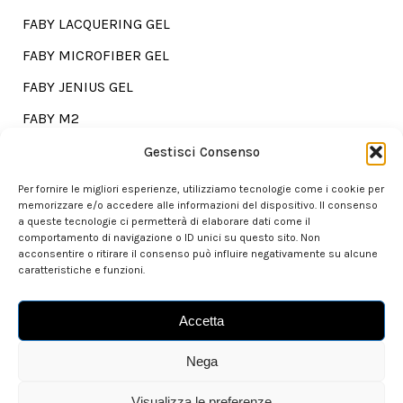
FABY LACQUERING GEL
FABY MICROFIBER GEL
FABY JENIUS GEL
FABY M2
FABY TREATMENTS
Gestisci Consenso
Per fornire le migliori esperienze, utilizziamo tecnologie come i cookie per
memorizzare e/o accedere alle informazioni del dispositivo. Il consenso
a queste tecnologie ci permetterà di elaborare dati come il
Go shopping?
comportamento di navigazione o ID unici su questo sito. Non
acconsentire o ritirare il consenso può influire negativamente su alcune
caratteristiche e funzioni.
Our store is here for you.
Accetta
> set sail to Faby.Boutique
Nega
Visualizza le preferenze