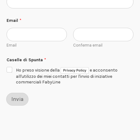
Email
*
Email
Conferma email
E
Caselle di Spunta
*
s
t
Ho preso visione della
e acconsento
Privacy Policy
e
t
all'utilizzo dei miei contatti per l'invio di iniziative
i
commerciali FabyLine
c
o
*
Invia
E
m
a
i
l