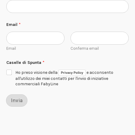
e
t
i
c
o
Email
*
C
e
n
t
Email
Conferma email
r
o
E
Caselle di Spunta
*
m
a
Ho preso visione della
e acconsento
Privacy Policy
i
all'utilizzo dei miei contatti per l'invio di iniziative
l
commerciali FabyLine
Invia