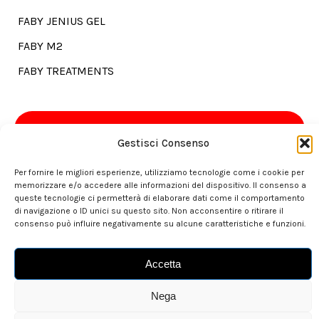
FABY JENIUS GEL
FABY M2
FABY TREATMENTS
Go shopping?
Gestisci Consenso
Per fornire le migliori esperienze, utilizziamo tecnologie come i cookie per
memorizzare e/o accedere alle informazioni del dispositivo. Il consenso a
Our store is here for you.
queste tecnologie ci permetterà di elaborare dati come il comportamento
di navigazione o ID unici su questo sito. Non acconsentire o ritirare il
consenso può influire negativamente su alcune caratteristiche e funzioni.
> set sail to Faby.Boutique
Accetta
Nega