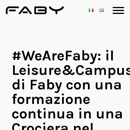
#WeAreFaby: il
Leisure&Campu
di Faby con una
formazione
continua in una
Crociera nel