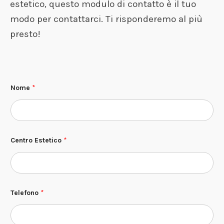
estetico, questo modulo di contatto è il tuo
modo per contattarci. Ti risponderemo al più
presto!
Nome
*
C
Centro Estetico
*
e
n
t
r
o
*
*
Telefono
*