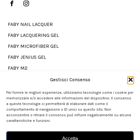
FABY NAIL LACQUER
FABY LACQUERING GEL
FABY MICROFIBER GEL
FABY JENIUS GEL
FABY M2
FABY TREATMENTS
Gestisci Consenso
Per fornire le migliori esperienze, utilizziamo tecnologie come i cookie per
memorizzare e/o accedere alle informazioni del dispositivo. Il consenso
a queste tecnologie ci permetterà di elaborare dati come il
Go shopping?
comportamento di navigazione o ID unici su questo sito. Non
acconsentire o ritirare il consenso può influire negativamente su alcune
caratteristiche e funzioni.
Our store is here for you.
Accetta