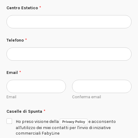
Centro Estetico
*
Telefono
*
Email
*
Email
Conferma email
S
Caselle di Spunta
*
p
u
Ho preso visione della
e acconsento
Privacy Policy
n
t
all'utilizzo dei miei contatti per l'invio di iniziative
a
commerciali FabyLine