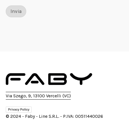
S
p
u
Invia
n
t
a
T
e
l
e
f
o
n
o
Via Szego, 9, 13100 Vercelli (VC)
Privacy Policy
© 2024 - Faby - Line S.R.L. - P.IVA: 00511440026