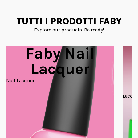
TUTTI I PRODOTTI FABY
Explore our products. Be ready!
Faby Nail
Lacquer
Nail Lacquer
Lacque