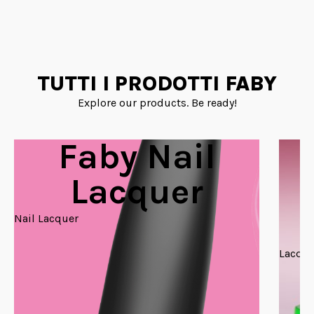
TUTTI I PRODOTTI FABY
Explore our products. Be ready!
Faby Nail
Lacquer
Nail Lacquer
Lacque