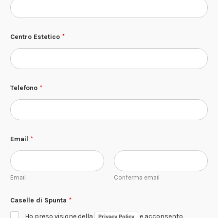
C
Centro Estetico
*
a
s
e
l
l
e
d
Telefono
*
i
*
Email
*
Email
Conferma email
Caselle di Spunta
*
Ho preso visione della
e acconsento
Privacy Policy