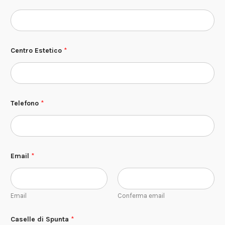
Centro Estetico
*
S
Telefono
*
p
u
n
t
a
N
o
Email
*
m
e
S
p
Email
Conferma email
u
n
t
Caselle di Spunta
*
a