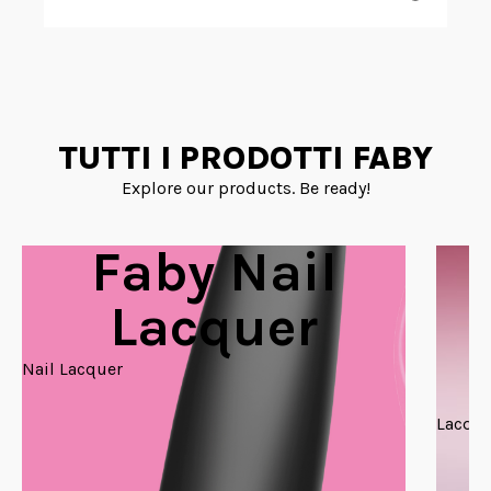
TUTTI I PRODOTTI FABY
Explore our products. Be ready!
Faby Nail
Lacquer
Nail Lacquer
Lacque