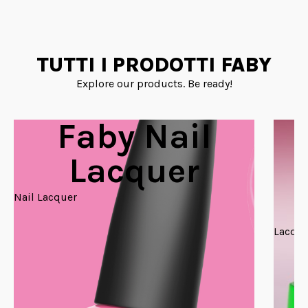
TUTTI I PRODOTTI FABY
Explore our products. Be ready!
Faby Nail
Lacquer
Nail Lacquer
Lacque