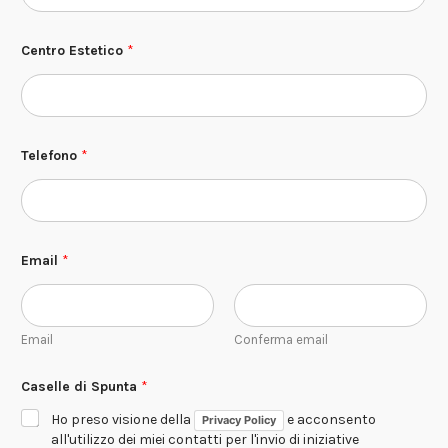
Centro Estetico
*
Telefono
*
Email
*
Email
Conferma email
C
Caselle di Spunta
*
e
n
Ho preso visione della
e acconsento
Privacy Policy
t
r
all'utilizzo dei miei contatti per l'invio di iniziative