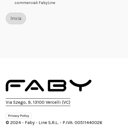
o
commerciali FabyLine
*
S
p
Invia
u
n
t
a
Via Szego, 9, 13100 Vercelli (VC)
Privacy Policy
© 2024 - Faby - Line S.R.L. - P.IVA: 00511440026