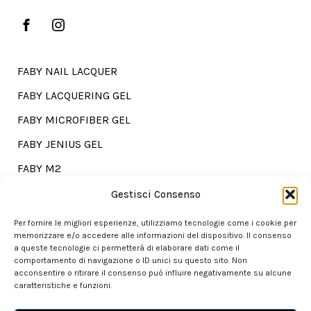
FABY NAIL LACQUER
FABY LACQUERING GEL
FABY MICROFIBER GEL
FABY JENIUS GEL
FABY M2
FABY TREATMENTS
Gestisci Consenso
Per fornire le migliori esperienze, utilizziamo tecnologie come i cookie per
memorizzare e/o accedere alle informazioni del dispositivo. Il consenso
a queste tecnologie ci permetterà di elaborare dati come il
Go shopping?
comportamento di navigazione o ID unici su questo sito. Non
acconsentire o ritirare il consenso può influire negativamente su alcune
caratteristiche e funzioni.
Our store is here for you.