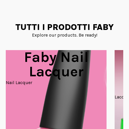
TUTTI I PRODOTTI FABY
Explore our products. Be ready!
Faby Nail
Lacquer
Nail Lacquer
Lacque