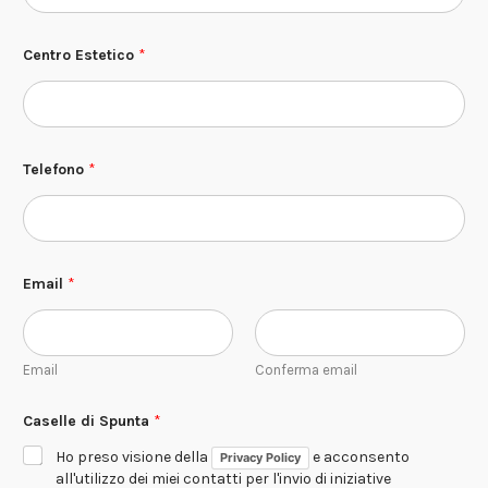
Centro Estetico
*
Telefono
*
Email
*
Email
Conferma email
E
Caselle di Spunta
*
s
t
Ho preso visione della
e acconsento
Privacy Policy
e
t
all'utilizzo dei miei contatti per l'invio di iniziative