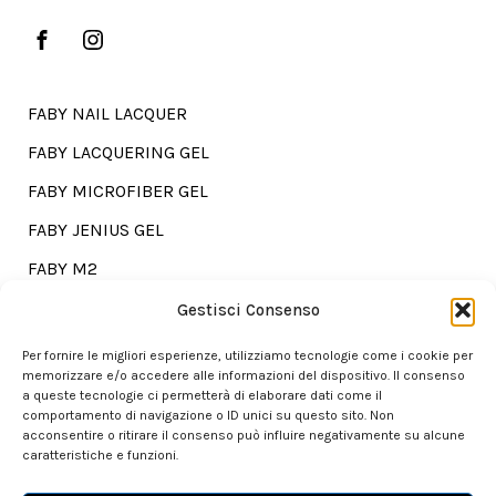
FABY NAIL LACQUER
FABY LACQUERING GEL
FABY MICROFIBER GEL
FABY JENIUS GEL
FABY M2
FABY TREATMENTS
Gestisci Consenso
Per fornire le migliori esperienze, utilizziamo tecnologie come i cookie per
memorizzare e/o accedere alle informazioni del dispositivo. Il consenso
a queste tecnologie ci permetterà di elaborare dati come il
Go shopping?
comportamento di navigazione o ID unici su questo sito. Non
acconsentire o ritirare il consenso può influire negativamente su alcune
caratteristiche e funzioni.
Our store is here for you.