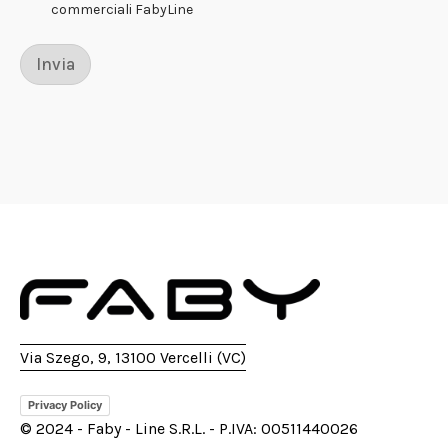
i
commerciali FabyLine
c
o
d
Invia
i
*
Via Szego, 9, 13100 Vercelli (VC)
Privacy Policy
© 2024 - Faby - Line S.R.L. - P.IVA: 00511440026