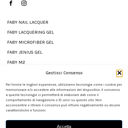
FABY NAIL LACQUER
FABY LACQUERING GEL
FABY MICROFIBER GEL
FABY JENIUS GEL
FABY M2
FABY TREATMENTS
Gestisci Consenso
Per fornire le migliori esperienze, utilizziamo tecnologie come i cookie per
memorizzare e/o accedere alle informazioni del dispositivo. Il consenso
a queste tecnologie ci permetterà di elaborare dati come il
Go shopping?
comportamento di navigazione o ID unici su questo sito. Non
acconsentire o ritirare il consenso può influire negativamente su alcune
caratteristiche e funzioni.
Our store is here for you.
Accetta