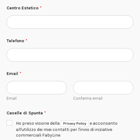
c
o
Centro Estetico
*
N
o
m
e
T
e
Telefono
*
l
e
f
o
n
o
Email
*
Email
Conferma email
Caselle di Spunta
*
Ho preso visione della
e acconsento
Privacy Policy
all'utilizzo dei miei contatti per l'invio di iniziative
commerciali FabyLine