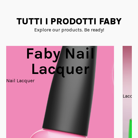
TUTTI I PRODOTTI FABY
Explore our products. Be ready!
Faby Nail
Lacquer
Nail Lacquer
Lacque