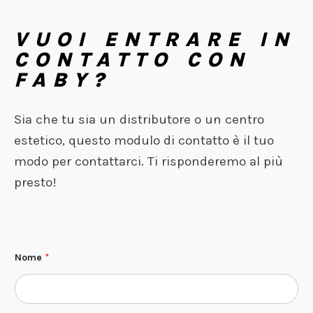
VUOI ENTRARE IN
CONTATTO CON
FABY?
Sia che tu sia un distributore o un centro
estetico, questo modulo di contatto è il tuo
modo per contattarci. Ti risponderemo al più
presto!
E
Nome
*
s
t
e
t
i