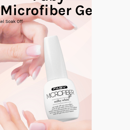
Microfiber Gel
Builder Ge
el Soak Off