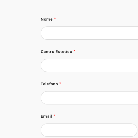
Nome
*
E
Centro Estetico
*
m
a
i
l
d
i
*
Telefono
*
Email
*