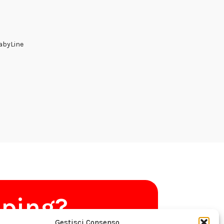
FabyLine
pping?
Gestisci Consenso