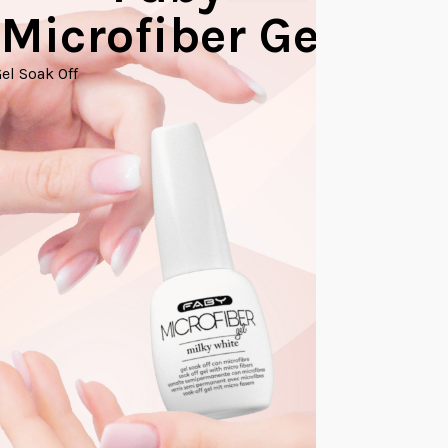
Microfiber Gel
Builder Ge
el Soak Off