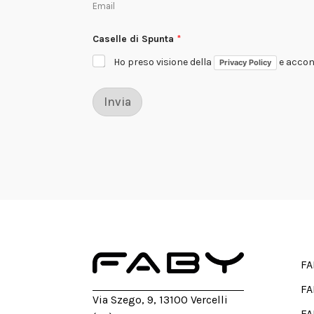
Email
C
Caselle di Spunta
*
e
n
Ho preso visione della
e accons
Privacy Policy
t
r
o
*
Invia
T
e
l
e
f
o
n
o
FA
FA
Via Szego, 9, 13100 Vercelli
FA