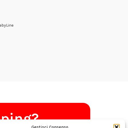
FabyLine
pping?
Gestisci Consenso