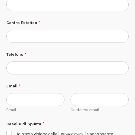
C
Centro Estetico
*
e
n
t
r
o
E
m
Telefono
*
a
i
l
N
o
m
Email
*
e
Email
Conferma email
Caselle di Spunta
*
Ho preso visione della
e acconsento
Privacy Policy