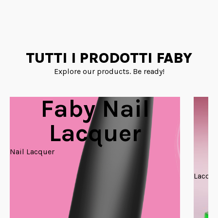
TUTTI I PRODOTTI FABY
Explore our products. Be ready!
Faby Nail
Lacquer
Nail Lacquer
Lacque