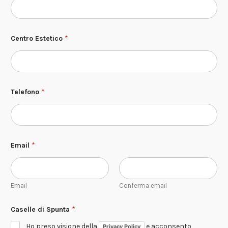
Centro Estetico
*
Telefono
*
S
Email
*
p
u
n
t
a
Email
Conferma email
T
e
l
Caselle di Spunta
*
e
f
Ho preso visione della
e acconsento
Privacy Policy