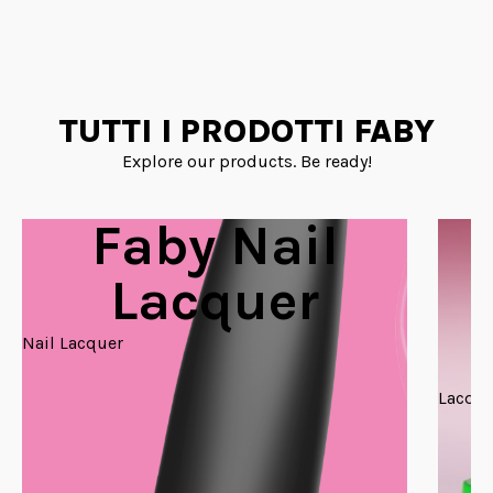
TUTTI I PRODOTTI FABY
Explore our products. Be ready!
Faby Nail
Lacquer
Nail Lacquer
Lacque