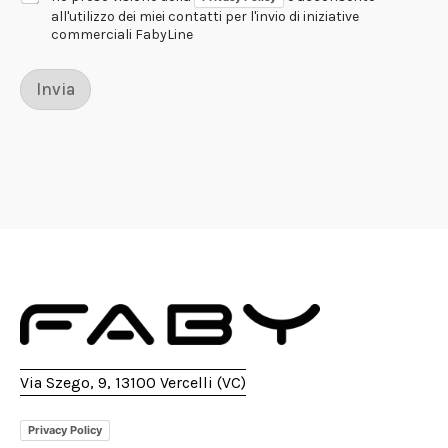
o
all'utilizzo dei miei contatti per l'invio di iniziative
n
commerciali FabyLine
o
d
i
Invia
Via Szego, 9, 13100 Vercelli (VC)
Privacy Policy