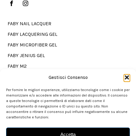
FABY NAIL LACQUER
FABY LACQUERING GEL
FABY MICROFIBER GEL
FABY JENIUS GEL
FABY M2
FABY TREATMENTS
Gestisci Consenso
Per fornire le migliori esperienze, utilizziamo tecnologie come i cookie per
memorizzare e/o accedere alle informazioni del dispositivo. Il consenso
a queste tecnologie ci permetterà di elaborare dati come il
Go shopping?
comportamento di navigazione o ID unici su questo sito. Non
acconsentire o ritirare il consenso può influire negativamente su alcune
caratteristiche e funzioni.
Our store is here for you.
Accetta