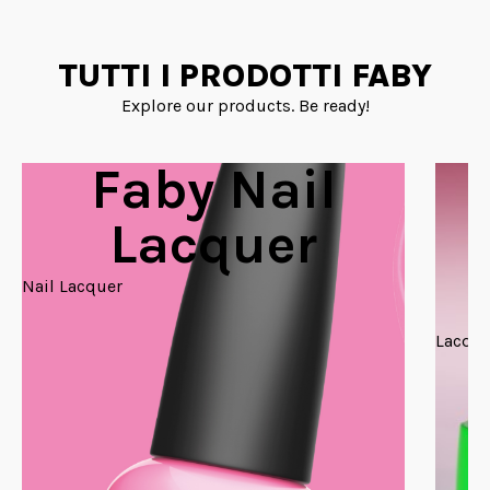
TUTTI I PRODOTTI FABY
Explore our products. Be ready!
Faby Nail
Lacquer
Nail Lacquer
Lacque