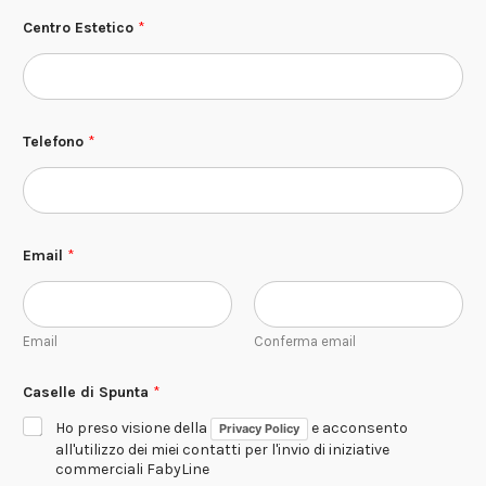
Centro Estetico
*
S
Telefono
*
p
u
n
t
a
E
s
Email
*
t
e
t
i
Email
Conferma email
c
o
*
Caselle di Spunta
*
Ho preso visione della
e acconsento
Privacy Policy
all'utilizzo dei miei contatti per l'invio di iniziative
commerciali FabyLine