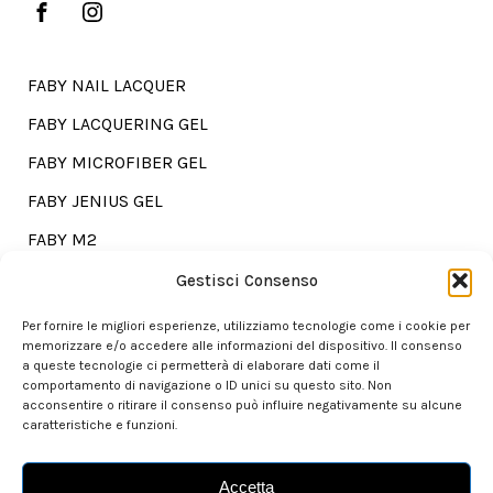
FABY NAIL LACQUER
FABY LACQUERING GEL
FABY MICROFIBER GEL
FABY JENIUS GEL
FABY M2
FABY TREATMENTS
Gestisci Consenso
Per fornire le migliori esperienze, utilizziamo tecnologie come i cookie per
memorizzare e/o accedere alle informazioni del dispositivo. Il consenso
a queste tecnologie ci permetterà di elaborare dati come il
Go shopping?
comportamento di navigazione o ID unici su questo sito. Non
acconsentire o ritirare il consenso può influire negativamente su alcune
caratteristiche e funzioni.
Our store is here for you.
Accetta