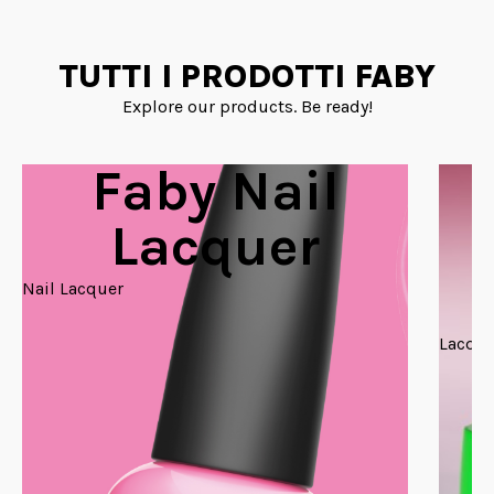
TUTTI I PRODOTTI FABY
Explore our products. Be ready!
Faby Nail
Lacquer
Nail Lacquer
Lacque