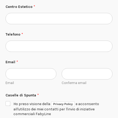
C
Centro Estetico
*
a
s
e
l
l
e
C
Telefono
*
e
n
t
r
o
E
Email
*
m
a
i
l
Email
Conferma email
Caselle di Spunta
*
Ho preso visione della
e acconsento
Privacy Policy
all'utilizzo dei miei contatti per l'invio di iniziative
commerciali FabyLine