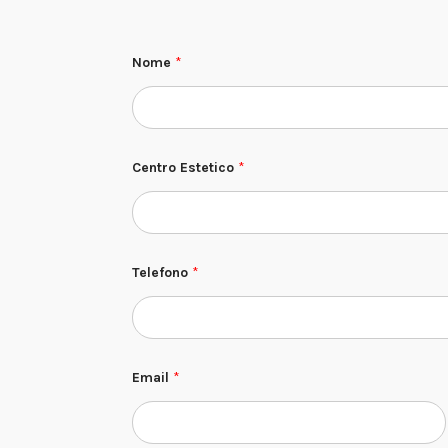
Nome
*
S
Centro Estetico
*
p
u
n
t
a
d
i
Telefono
*
*
Email
*