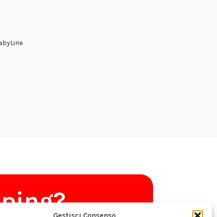
FabyLine
pping?
Gestisci Consenso