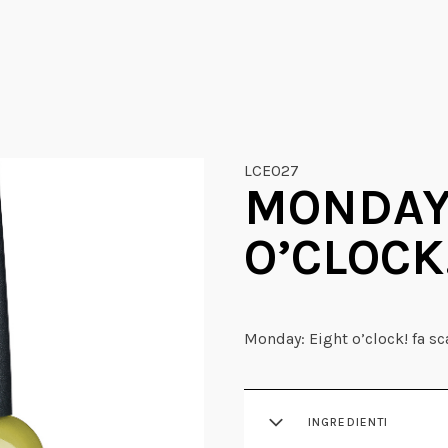
LCE027
MONDAY
O’CLOCK
Monday: Eight o’clock! fa sca
INGREDIENTI