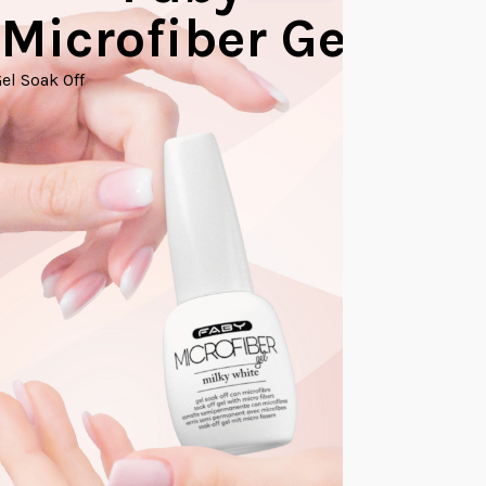
Microfiber Gel
Builder Ge
el Soak Off