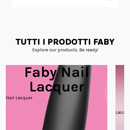
TUTTI I PRODOTTI FABY
Explore our products. Be ready!
Faby Nail
Lacquer
Nail Lacquer
Lacque