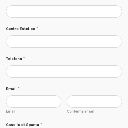
Centro Estetico
*
Telefono
*
C
Email
*
a
s
e
l
l
Email
Conferma email
e
S
p
Caselle di Spunta
*