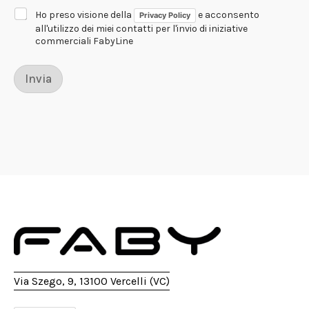
u
n
Ho preso visione della
e acconsento
Privacy Policy
t
all'utilizzo dei miei contatti per l'invio di iniziative
a
commerciali FabyLine
*
Invia
Via Szego, 9, 13100 Vercelli (VC)