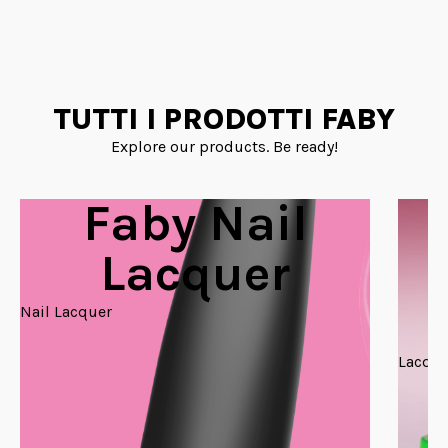
TUTTI I PRODOTTI FABY
Explore our products. Be ready!
Faby Nail
Lacquer
Nail Lacquer
Lacque