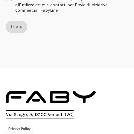
t
all'utilizzo dei miei contatti per l'invio di iniziative
a
commerciali FabyLine
*
d
i
Invia
Via Szego, 9, 13100 Vercelli (VC)
Privacy Policy