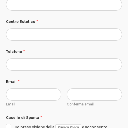
Centro Estetico
*
Telefono
*
Email
*
Email
Conferma email
S
Caselle di Spunta
*
p
u
Ho preso visione della
e acconsento
Privacy Policy
n