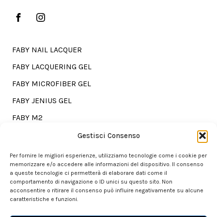
FABY NAIL LACQUER
FABY LACQUERING GEL
FABY MICROFIBER GEL
FABY JENIUS GEL
FABY M2
FABY TREATMENTS
Gestisci Consenso
Per fornire le migliori esperienze, utilizziamo tecnologie come i cookie per
memorizzare e/o accedere alle informazioni del dispositivo. Il consenso
a queste tecnologie ci permetterà di elaborare dati come il
Go shopping?
comportamento di navigazione o ID unici su questo sito. Non
acconsentire o ritirare il consenso può influire negativamente su alcune
caratteristiche e funzioni.
Our store is here for you.