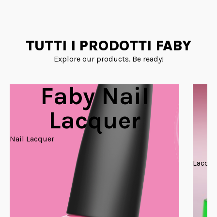
TUTTI I PRODOTTI FABY
Explore our products. Be ready!
Faby Nail
Lacquer
Nail Lacquer
Lacque