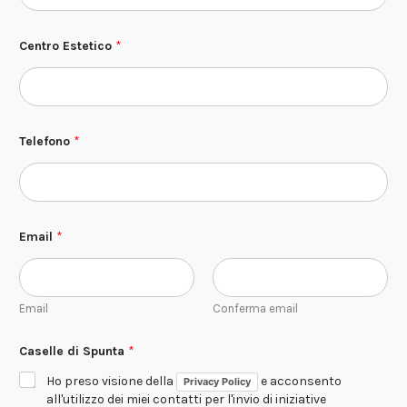
Centro Estetico
*
Telefono
*
*
Email
*
S
p
u
n
t
Email
Conferma email
a
C
e
Caselle di Spunta
*
n
t
Ho preso visione della
e acconsento
Privacy Policy
r
all'utilizzo dei miei contatti per l'invio di iniziative