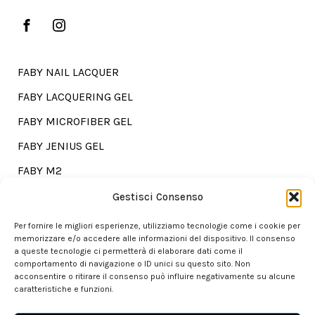
FABY NAIL LACQUER
FABY LACQUERING GEL
FABY MICROFIBER GEL
FABY JENIUS GEL
FABY M2
FABY TREATMENTS
Gestisci Consenso
Per fornire le migliori esperienze, utilizziamo tecnologie come i cookie per
memorizzare e/o accedere alle informazioni del dispositivo. Il consenso
a queste tecnologie ci permetterà di elaborare dati come il
Go shopping?
comportamento di navigazione o ID unici su questo sito. Non
acconsentire o ritirare il consenso può influire negativamente su alcune
caratteristiche e funzioni.
Our store is here for you.