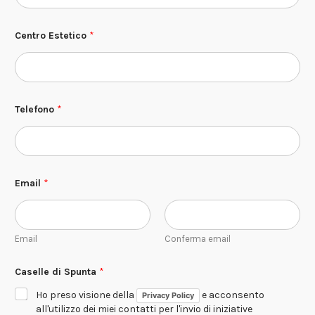
Centro Estetico
*
*
Telefono
*
*
E
s
t
e
t
i
Email
*
c
o
Email
Conferma email
Caselle di Spunta
*
Ho preso visione della
e acconsento
Privacy Policy
all'utilizzo dei miei contatti per l'invio di iniziative