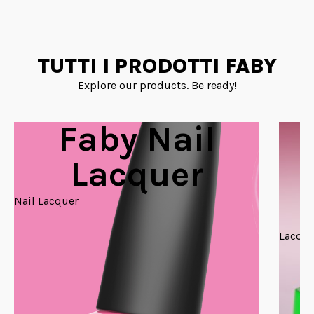
TUTTI I PRODOTTI FABY
Explore our products. Be ready!
Faby Nail
Lacquer
Nail Lacquer
Lacque