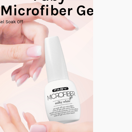
Microfiber Gel
Builder Ge
el Soak Off