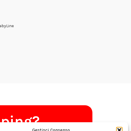
FabyLine
pping?
Gestisci Consenso