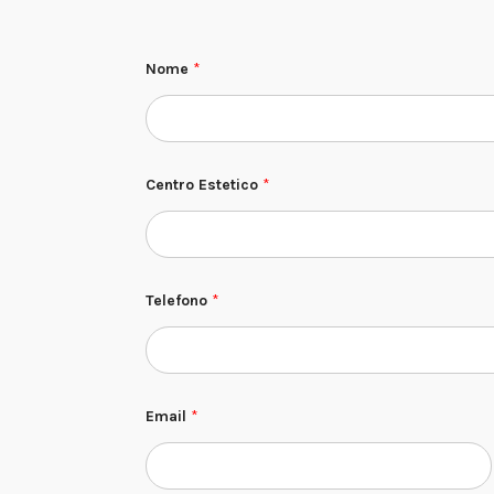
Nome
*
Centro Estetico
*
C
Telefono
*
e
n
t
r
o
*
C
Email
*
e
n
t
r