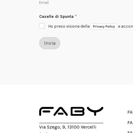
Email
o
Caselle di Spunta
*
Ho preso visione della
e accons
Privacy Policy
Invia
FA
FA
Via Szego, 9, 13100 Vercelli
FA