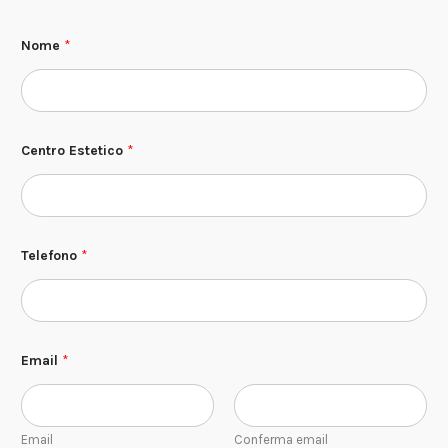
Nome
*
N
Centro Estetico
*
o
m
e
d
i
S
p
Telefono
*
u
n
t
a
Email
*
Email
Conferma email