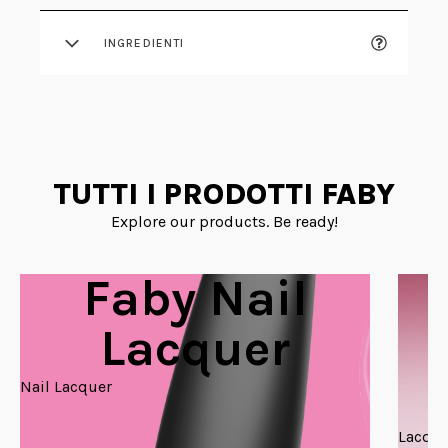
INGREDIENTI
TUTTI I PRODOTTI FABY
Explore our products. Be ready!
Faby Nail
Lacquer
Nail Lacquer
Lacque