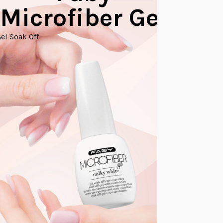
Microfiber Gel
Builder Ge
el Soak Off