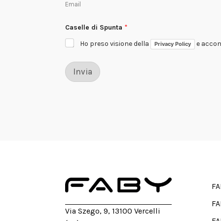
Email
l
e
*
Caselle di Spunta
*
Ho preso visione della
e accons
Privacy Policy
Invia
FA
FA
Via Szego, 9, 13100 Vercelli
FA