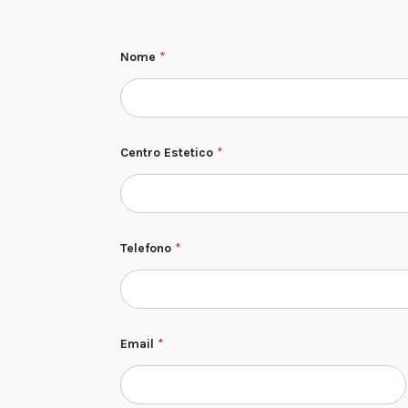
Nome
*
Centro Estetico
*
Telefono
*
*
Email
*
C
a
s
e
l