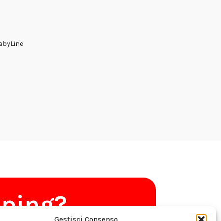
FabyLine
pping?
Gestisci Consenso