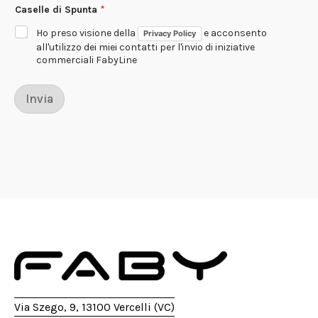
Caselle di Spunta
*
a
s
Ho preso visione della
e acconsento
Privacy Policy
e
l
all'utilizzo dei miei contatti per l'invio di iniziative
l
commerciali FabyLine
e
N
o
Invia
m
e
S
p
u
n
t
a
Via Szego, 9, 13100 Vercelli (VC)