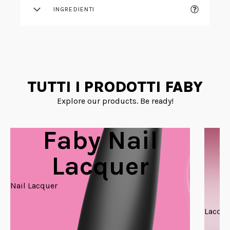
INGREDIENTI
TUTTI I PRODOTTI FABY
Explore our products. Be ready!
Faby Nail
Lacquer
Nail Lacquer
Lacque