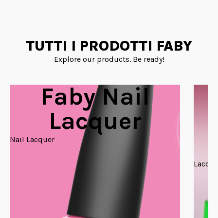
TUTTI I PRODOTTI FABY
Explore our products. Be ready!
Faby Nail
Lacquer
Nail Lacquer
Lacque