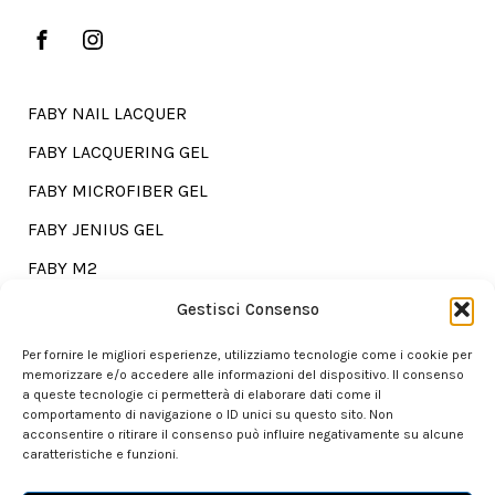
FABY NAIL LACQUER
FABY LACQUERING GEL
FABY MICROFIBER GEL
FABY JENIUS GEL
FABY M2
FABY TREATMENTS
Gestisci Consenso
Per fornire le migliori esperienze, utilizziamo tecnologie come i cookie per
memorizzare e/o accedere alle informazioni del dispositivo. Il consenso
a queste tecnologie ci permetterà di elaborare dati come il
Go shopping?
comportamento di navigazione o ID unici su questo sito. Non
acconsentire o ritirare il consenso può influire negativamente su alcune
caratteristiche e funzioni.
Our store is here for you.