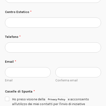
Centro Estetico
*
C
Telefono
*
e
n
t
r
o
*
*
Email
*
Email
Conferma email
Caselle di Spunta
*
Ho preso visione della
e acconsento
Privacy Policy
all'utilizzo dei miei contatti per l'invio di iniziative