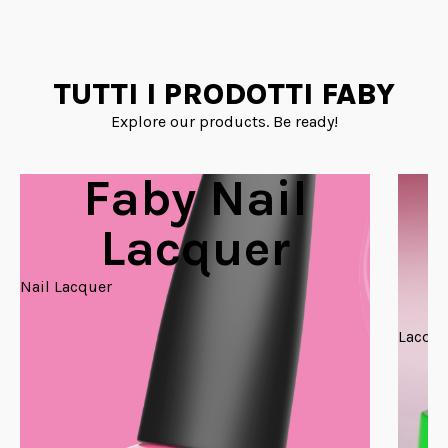
TUTTI I PRODOTTI FABY
Explore our products. Be ready!
Faby Nail
Lacquer
Nail Lacquer
Lacque