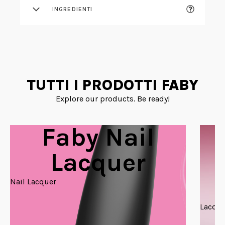
INGREDIENTI
TUTTI I PRODOTTI FABY
Explore our products. Be ready!
Faby Nail
Lacquer
Nail Lacquer
Lacque