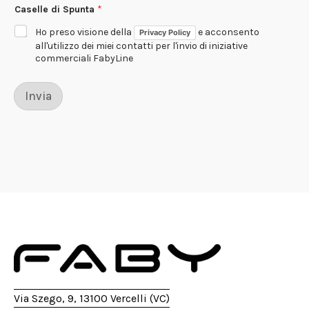
Caselle di Spunta
*
C
a
Ho preso visione della
e acconsento
Privacy Policy
s
e
all'utilizzo dei miei contatti per l'invio di iniziative
l
commerciali FabyLine
l
e
*
Invia
Via Szego, 9, 13100 Vercelli (VC)