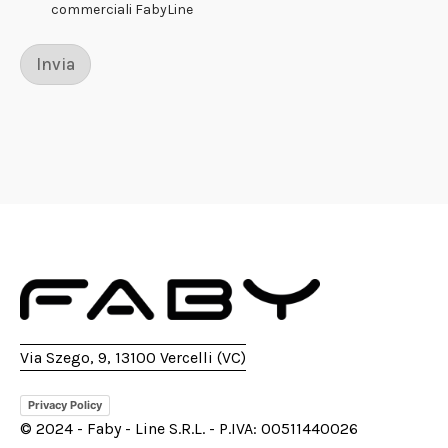
r
commerciali FabyLine
o
*
Invia
Via Szego, 9, 13100 Vercelli (VC)
Privacy Policy
© 2024 - Faby - Line S.R.L. - P.IVA: 00511440026