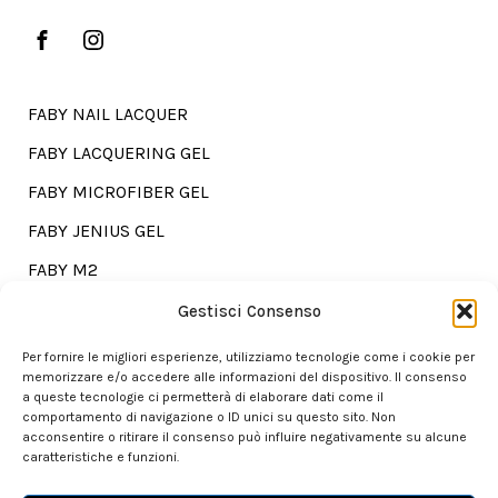
FABY NAIL LACQUER
FABY LACQUERING GEL
FABY MICROFIBER GEL
FABY JENIUS GEL
FABY M2
FABY TREATMENTS
Gestisci Consenso
Per fornire le migliori esperienze, utilizziamo tecnologie come i cookie per
memorizzare e/o accedere alle informazioni del dispositivo. Il consenso
a queste tecnologie ci permetterà di elaborare dati come il
Go shopping?
comportamento di navigazione o ID unici su questo sito. Non
acconsentire o ritirare il consenso può influire negativamente su alcune
caratteristiche e funzioni.
Our store is here for you.