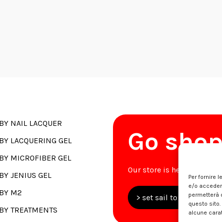
BY NAIL LACQUER
Go sho
BY LACQUERING GEL
BY MICROFIBER GEL
Our store is here for you.
BY JENIUS GEL
Per fornire 
e/o accedere
BY M2
permetterà d
> set sail to Faby.Bouti
questo sito.
BY TREATMENTS
alcune carat