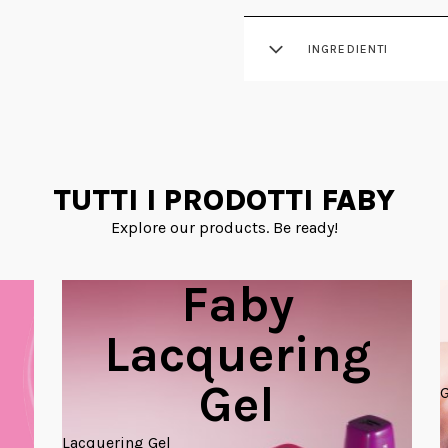
INGREDIENTI
TUTTI I PRODOTTI FABY
Explore our products. Be ready!
Faby
Lacquering
Gel
G
Lacquering Gel