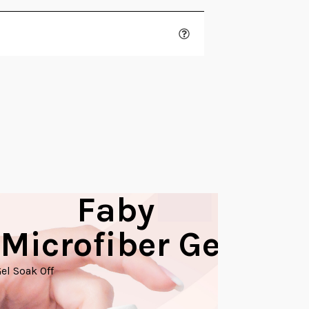
Faby
Fab
Microfiber Gel
Builder Ge
el Soak Off