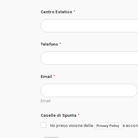
Centro Estetico
*
E
Telefono
*
s
t
e
t
i
c
o
Email
*
*
*
Email
Caselle di Spunta
*
Ho preso visione della
e accons
Privacy Policy